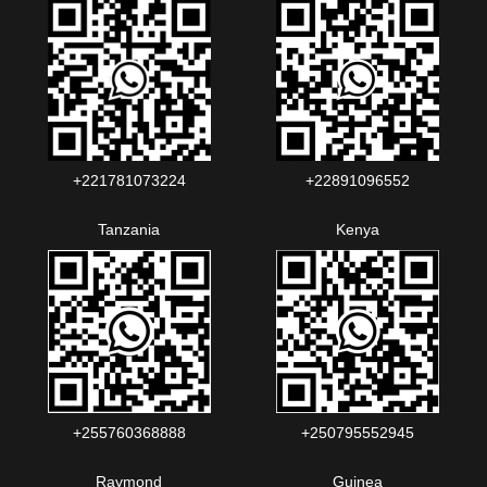
+221781073224‬‬
+22891096552‬‬‬‬
Tanzania
Kenya
+255760368888
+250795552945
Raymond
Guinea