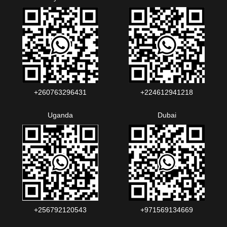
+260763296431
+224612941218
Uganda
Dubai
+256792120543‬
+971569134669