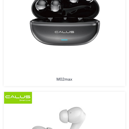
M02max