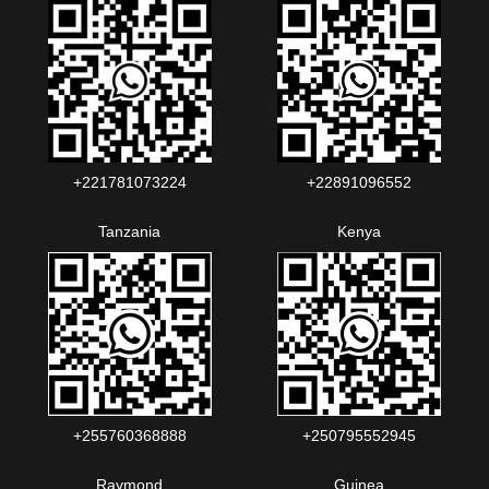
+221781073224‬‬
+22891096552‬‬‬‬
Tanzania
Kenya
+255760368888
+250795552945
Raymond
Guinea