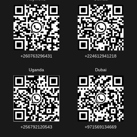
+260763296431
+224612941218
Uganda
Dubai
+256792120543‬
+971569134669