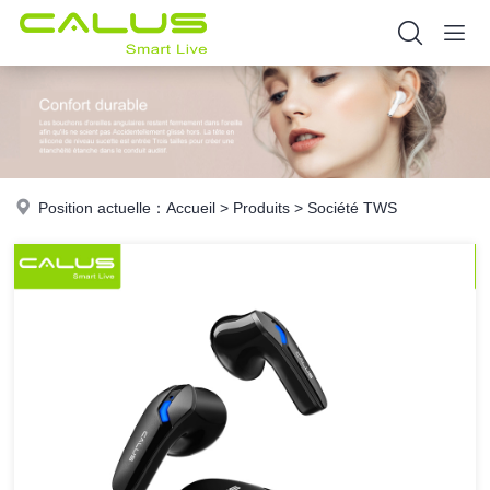
Position actuelle：
Accueil
>
Produits
>
Société TWS