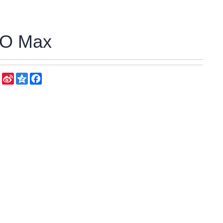
O Max
WeChat
Sina
Qzone
Facebook
Weibo