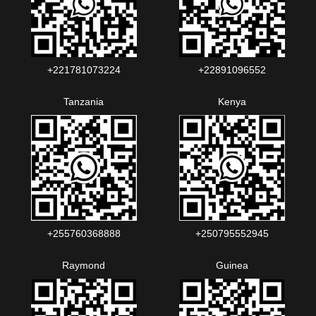
+221781073224‬‬
+22891096552‬‬‬‬
Tanzania
Kenya
+255760368888
+250795552945
Raymond
Guinea