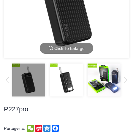
Click To Enlarge
P227pro
WeChat
Sina
Qzone
Facebook
Partager à:
Weibo