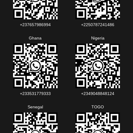
+237657986994‬‬
+2250787241486‬‬
Ghana
Nigeria
+233531779333
+2349048848124‬‬‬
Senegal
TOGO