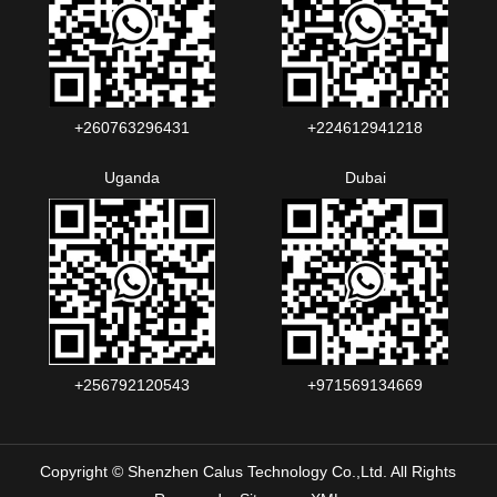
+260763296431
+224612941218
Uganda
Dubai
+256792120543‬
+971569134669
Copyright © Shenzhen Calus Technology Co.,Ltd. All Rights