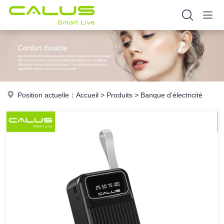
Position actuelle：
Accueil
>
Produits
>
Banque d'électricité