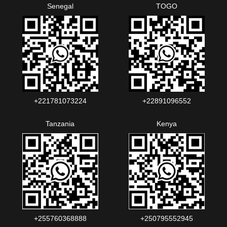
Senegal
TOGO
+221781073224‬‬
+22891096552‬‬‬‬
Tanzania
Kenya
+255760368888
+250795552945