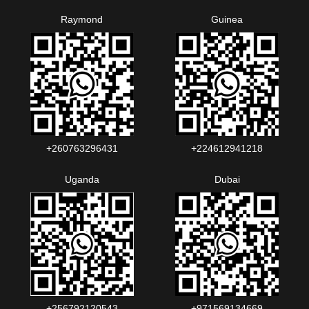
Raymond
Guinea
+260763296431
+224612941218
Uganda
Dubai
+256792120543‬
+971569134669