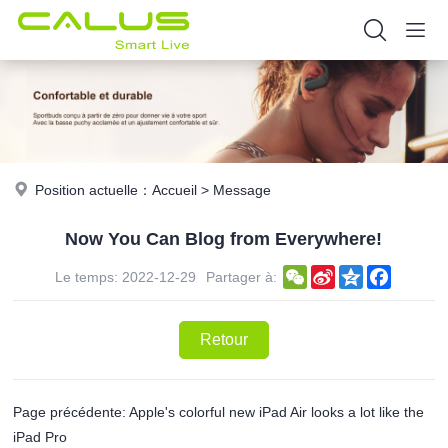
Position actuelle：
Accueil
>
Message
Now You Can Blog from Everywhere!
WeChat
Sina
Qzone
Faceboo
Le temps: 2022-12-29
Partager à:
Weibo
Retour
Page précédente: Apple's colorful new iPad Air looks a lot like the
iPad Pro