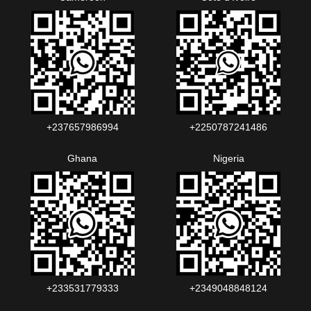
+237657986994‬‬
+2250787241486‬‬
Ghana
Nigeria
+233531779333
+2349048848124‬‬‬