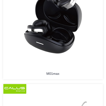
M01max