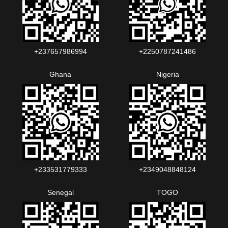
+237657986994‬‬
+2250787241486‬‬
Ghana
Nigeria
+233531779333
+2349048848124‬‬‬
Senegal
TOGO