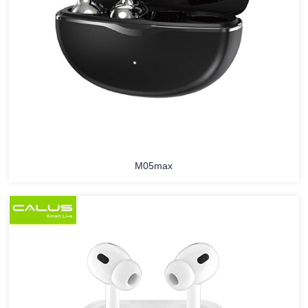
M05max