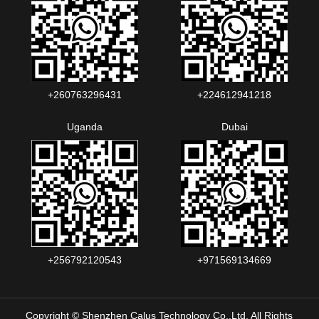
+260763296431
+224612941218
Uganda
Dubai
+256792120543‬
+971569134669
Copyright © Shenzhen Calus Technology Co.,Ltd. All Rights