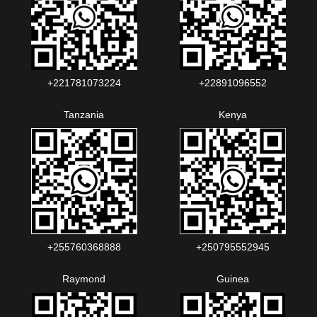
+221781073224‬‬
+22891096552‬‬‬‬
Tanzania
Kenya
+255760368888
+250795552945
Raymond
Guinea