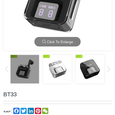
Click To Enlarge
BT33
Facebook
Twitter
LinkedIn
Pinterest
WeChat
حصة: