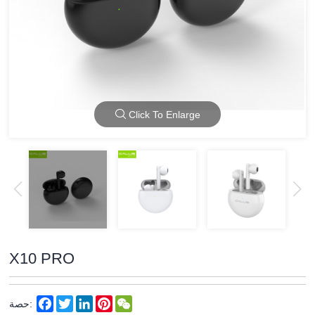
Click To Enlarge
X10 PRO
Facebook
Twitter
LinkedIn
Pinterest
WeChat
حصة: