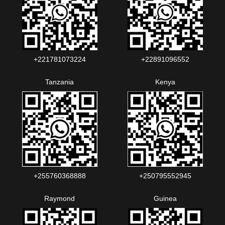
+221781073224‬‬
+22891096552‬‬‬‬
Tanzania
Kenya
+255760368888
+250795552945
Raymond
Guinea