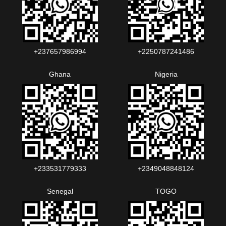
+237657986994‬‬
+2250787241486‬‬
Ghana
Nigeria
+233531779333
+2349048848124‬‬‬
Senegal
TOGO