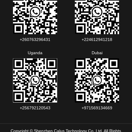
+260763296431
+224612941218
Uganda
Dubai
+256792120543‬
+971569134669
Copyright © Shenzhen Calus Technology Co.,Ltd. All Rights