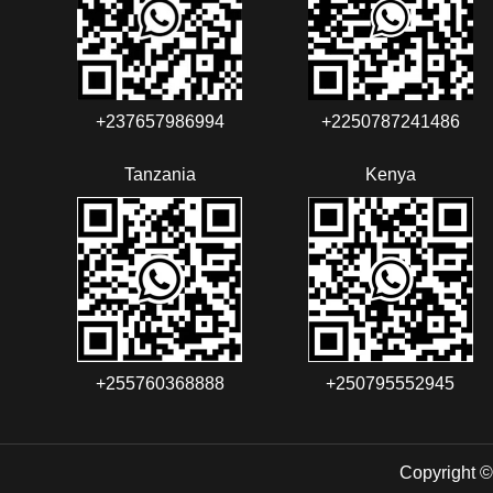
+237657986994‬‬
+2250787241486‬‬
Tanzania
Kenya
+255760368888
+250795552945
Copyright ©