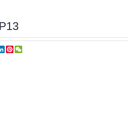
P13
book
witter
LinkedIn
Pinterest
WeChat