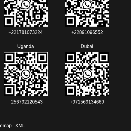
+221781073224‬‬
+22891096552‬‬‬‬
Uganda
Dubai
+256792120543‬
+971569134669
temap
XML