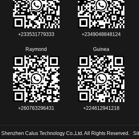
+233531779333
+2349048848124‬‬‬
Raymond
Guinea
+260763296431
+224612941218
 Shenzhen Calus Technology Co.,Ltd. All Rights Reserved.
Si