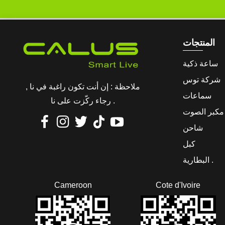
المنتجات
ساعة ذكية
شركة توس
ملاحظة : إن أنت تكون راغبة في نا ,
سماعات
رجاء ركّزت على نا .
 مكبر الصوت
شاحن
كبل
البطارية .
Cameroon
Cote d'Ivoire