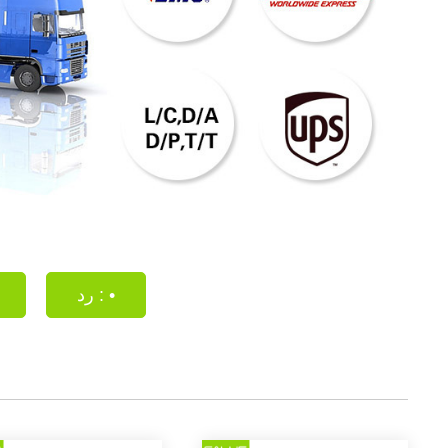
رد : •