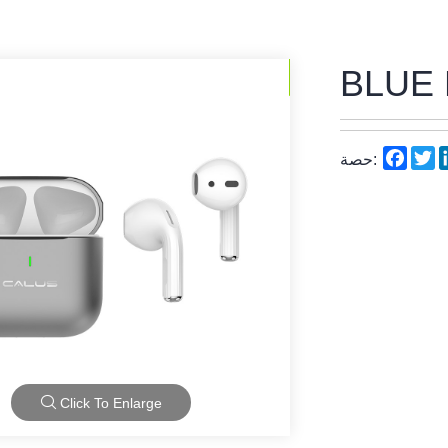
BLUE 
Face
T
حصة:
Click To Enlarge