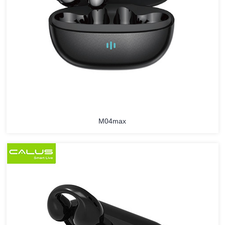
M04max