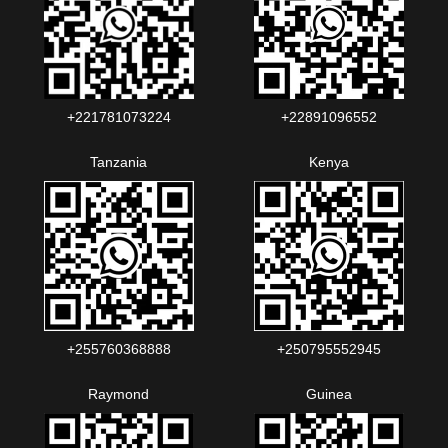
+221781073224‬‬
+22891096552‬‬‬‬
Tanzania
Kenya
+255760368888
+250795552945
Raymond
Guinea