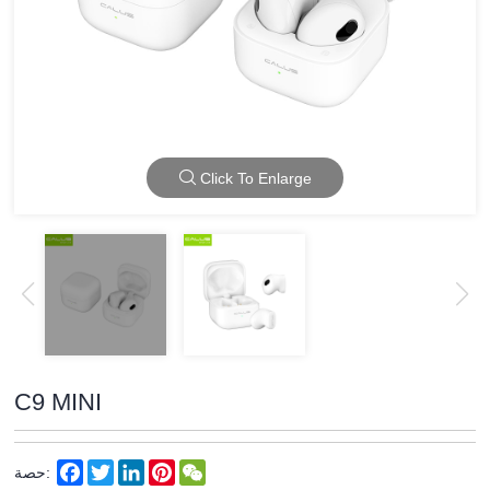
Click To Enlarge
C9 MINI
Facebook
Twitter
LinkedIn
Pinterest
WeChat
حصة: