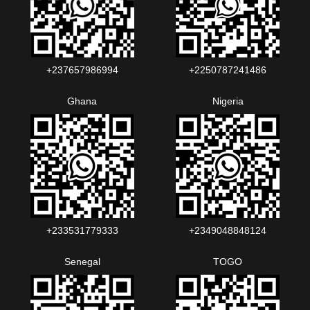
+237657986994‬‬
+2250787241486‬‬
Ghana
Nigeria
+233531779333
+2349048848124‬‬‬
Senegal
TOGO