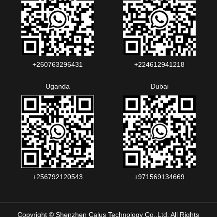
+260763296431
+224612941218
Uganda
Dubai
+256792120543‬
+971569134669
Copyright © Shenzhen Calus Technology Co.,Ltd. All Rights