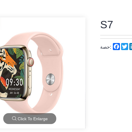
S7
Face
T
حصة:
Click To Enlarge