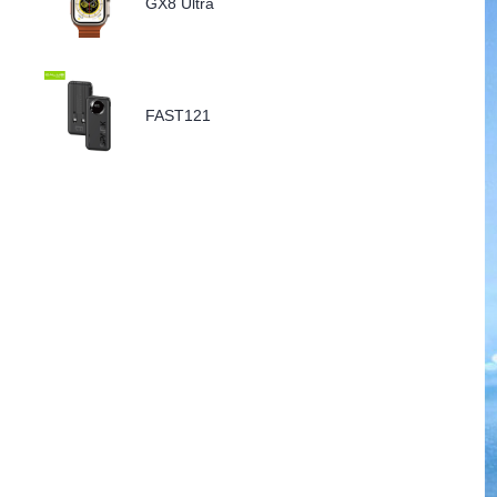
GX8 Ultra
FAST121