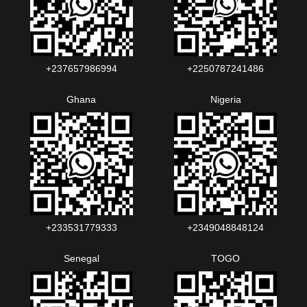
+237657986994‬‬
+2250787241486‬‬
Ghana
Nigeria
+233531779333
+2349048848124‬‬‬
Senegal
TOGO