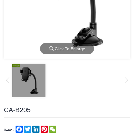
Click To Enlarge
CA-B205
Facebook
Twitter
LinkedIn
Pinterest
WeChat
حصة: