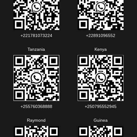
+221781073224‬‬
+22891096552‬‬‬‬
Tanzania
Kenya
+255760368888
+250795552945
Raymond
Guinea