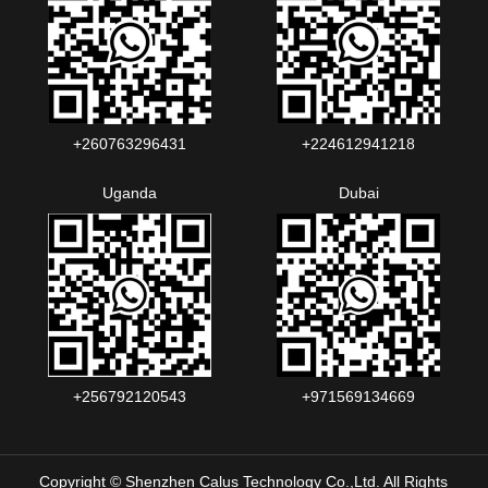
+260763296431
+224612941218
Uganda
Dubai
+256792120543‬
+971569134669
Copyright © Shenzhen Calus Technology Co.,Ltd. All Rights