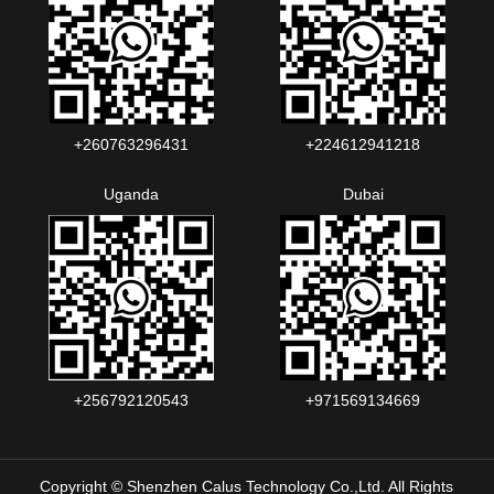
+260763296431
+224612941218
Uganda
Dubai
+256792120543‬
+971569134669
Copyright © Shenzhen Calus Technology Co.,Ltd. All Rights