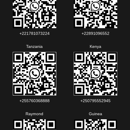
+221781073224‬‬
+22891096552‬‬‬‬
Tanzania
Kenya
+255760368888
+250795552945
Raymond
Guinea