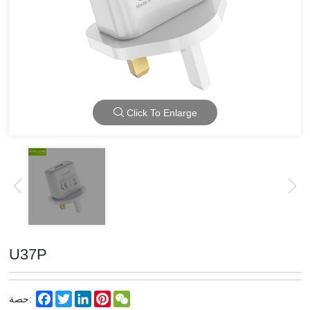
Click To Enlarge
U37P
Facebook
Twitter
LinkedIn
Pinterest
WeChat
حصة: