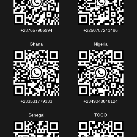
+237657986994‬‬
+2250787241486‬‬
Ghana
Nigeria
+233531779333
+2349048848124‬‬‬
Senegal
TOGO