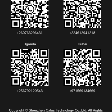
+260763296431
+224612941218
Uganda
Dubai
+256792120543‬
+971569134669
Copyright © Shenzhen Calus Technology Co.,Ltd. All Rights