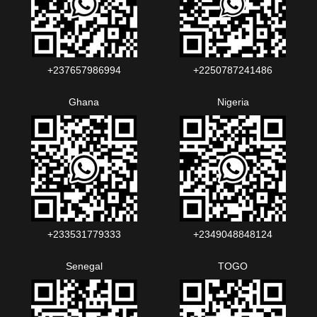
+237657986994‬‬
+2250787241486‬‬
Ghana
Nigeria
+233531779333
+2349048848124‬‬‬
Senegal
TOGO