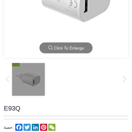
Click To Enlarge
E93Q
Facebook
Twitter
LinkedIn
Pinterest
WeChat
حصة: