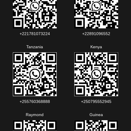
+221781073224‬‬
+22891096552‬‬‬‬
Tanzania
Kenya
+255760368888
+250795552945
Raymond
Guinea