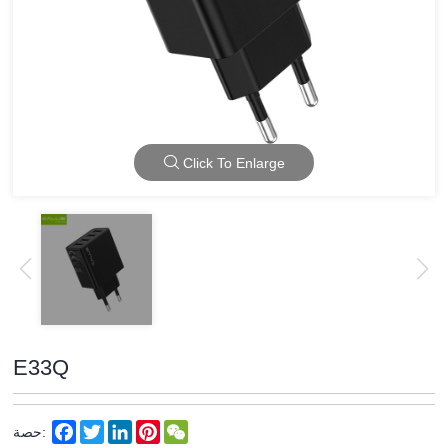
Click To Enlarge
E33Q
Facebook
Twitter
LinkedIn
Pinterest
WeChat
حصة: