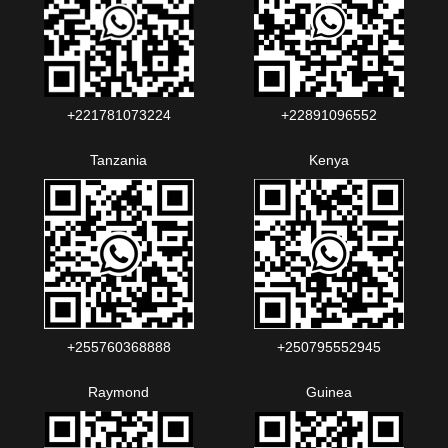
+221781073224‬‬
+22891096552‬‬‬‬
Tanzania
Kenya
+255760368888
+250795552945
Raymond
Guinea