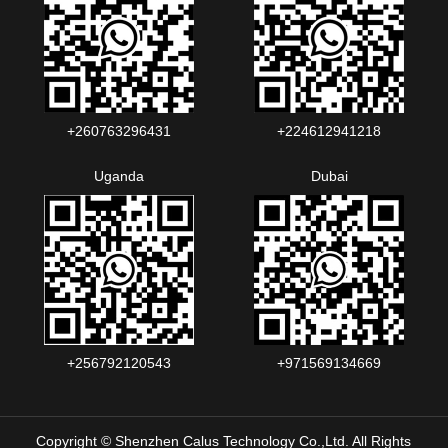
+260763296431
+224612941218
Uganda
Dubai
+256792120543‬
+971569134669
Copyright © Shenzhen Calus Technology Co.,Ltd. All Rights