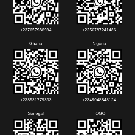
+237657986994‬‬
+2250787241486‬‬
Ghana
Nigeria
+233531779333
+2349048848124‬‬‬
Senegal
TOGO