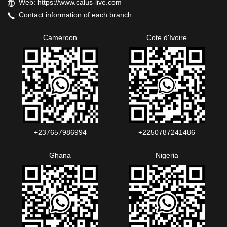
Web: https://www.calus-live.com
Contact information of each branch
Cameroon
Cote d'Ivoire
+237657986994‬‬
+2250787241486‬‬
Ghana
Nigeria