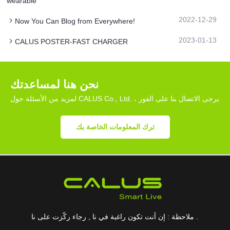
wearable
2022-12-29
Now You Can Blog from Everywhere!
2023-01-13
CALUS POSTER-FAST CHARGER
نحن هنا لمساعدتك
لمزيد من الأسئلة حول CALUS Co., Ltd. ، يرجى الاتصال بنا على الفور
ترك المعلومات الخاصة بك
ملاحظة : إن أنت تكون راغبة في نا , رجاء ركّزت على نا .