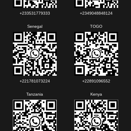
+233531779333
+2349048848124‬‬‬
Senegal
TOGO
+221781073224‬‬
+22891096552‬‬‬‬
Tanzania
Kenya