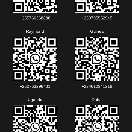
+255760368888
+250795552945
Raymond
Guinea
+260763296431
+224612941218
Uganda
Dubai